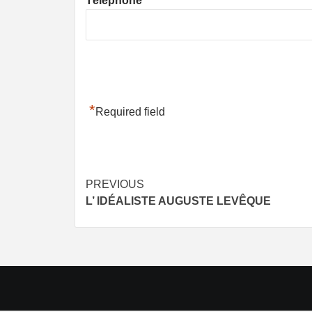
Téléphone
*
Required field
Post
PREVIOUS
L’ IDÉALISTE AUGUSTE LEVÊQUE
navigation