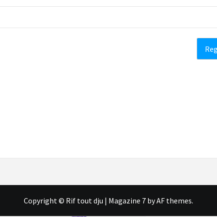
Copyright © Rif tout dju
|
Magazine 7
by AF themes.