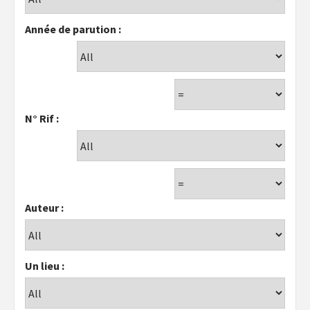
Année de parution :
N° Rif :
Auteur :
Un lieu :