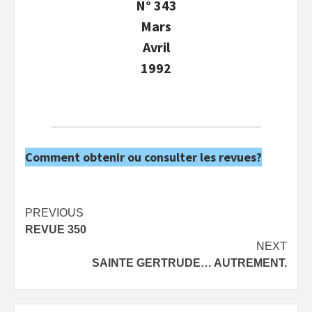
N° 343
Mars
Avril
1992
Comment obtenir ou consulter les revues?
Post
PREVIOUS
REVUE 350
navigation
NEXT
SAINTE GERTRUDE… AUTREMENT.