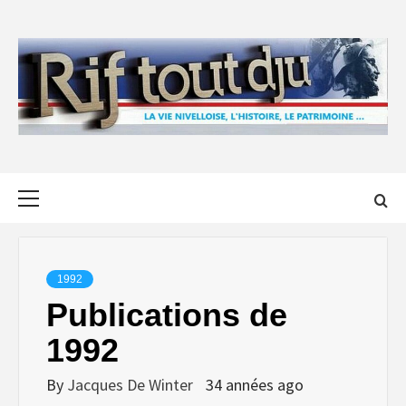
Skip
to
content
Primary
Menu
1992
Publications de
1992
By
Jacques De Winter
34 années ago