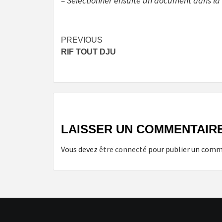
– Sélectionner ensuite un document dans la l
Post
PREVIOUS
RIF TOUT DJU
navigation
LAISSER UN COMMENTAIR
Vous devez
être connecté
pour publier un comm