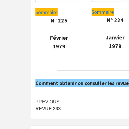
Sommaire
Sommaire
N° 224
N° 225
Janvier
Février
1979
1979
Comment obtenir ou consulter les revue
Post
PREVIOUS
REVUE 233
navigation