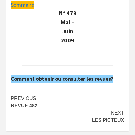
Sommaire
N° 479
Mai –
Juin
2009
Comment obtenir ou consulter les revues?
Post
PREVIOUS
REVUE 482
navigation
NEXT
LES PICTEUX