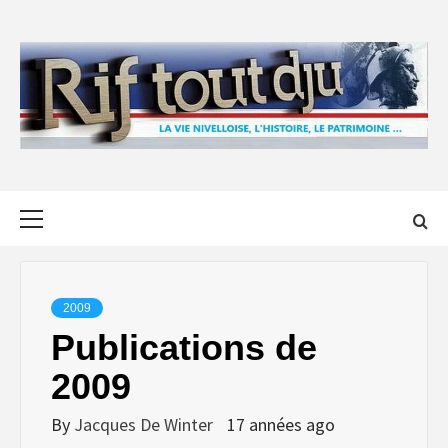
Skip
to
content
Primary
Menu
2009
Publications de
2009
By
Jacques De Winter
17 années ago