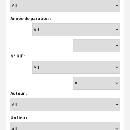
Année de parution :
N° Rif :
Auteur :
Un lieu :