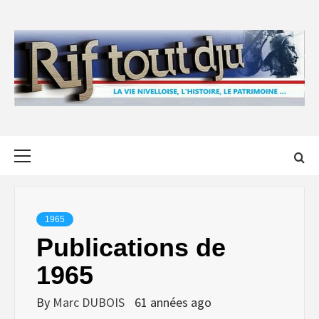
Skip
to
content
Primary
Menu
1965
Publications de
1965
By
Marc DUBOIS
61 années ago