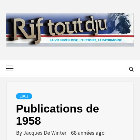
Skip
to
content
Primary
Menu
1961
Publications de
1958
By
Jacques De Winter
68 années ago