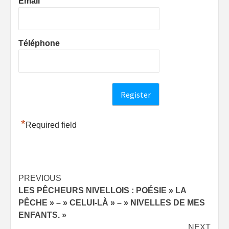
Email
Téléphone
*
Required field
Post
PREVIOUS
LES PÊCHEURS NIVELLOIS : POÉSIE » LA
navigation
PÊCHE » – » CELUI-LÀ » – » NIVELLES DE MES
ENFANTS. »
NEXT