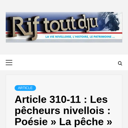
Skip
to
content
Primary
Menu
ARTICLE
Article 310-11 : Les
pêcheurs nivellois :
Poésie » La pêche »