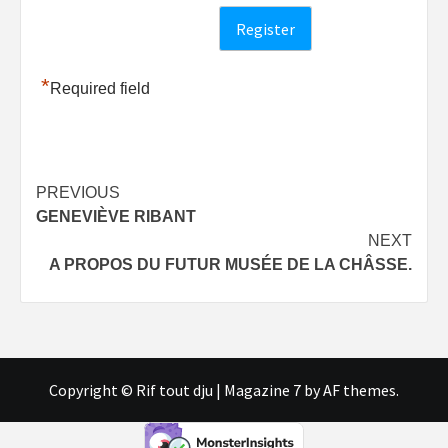
*
Required field
Post
PREVIOUS
GENEVIÈVE RIBANT
navigation
NEXT
A PROPOS DU FUTUR MUSÉE DE LA CHÂSSE.
Copyright © Rif tout dju
|
Magazine 7
by AF themes.