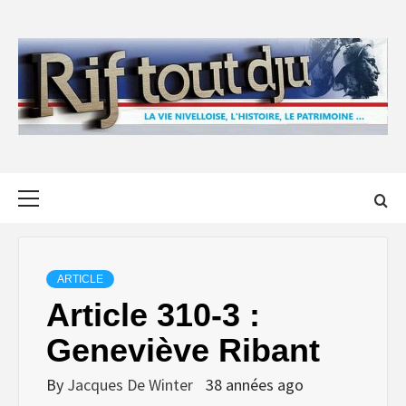
Skip
to
content
Primary
Menu
ARTICLE
Article 310-3 :
Geneviève Ribant
By
Jacques De Winter
38 années ago