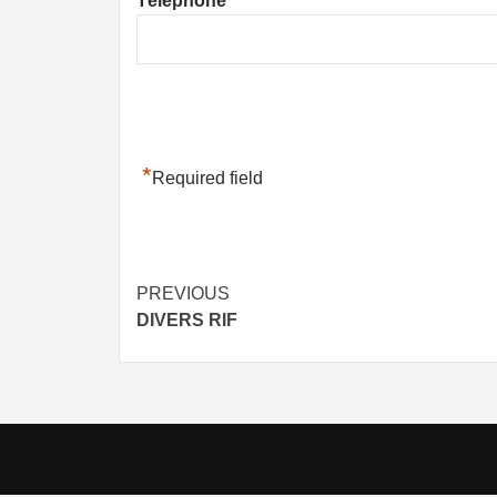
Téléphone
*
Required field
Post
PREVIOUS
DIVERS RIF
navigation