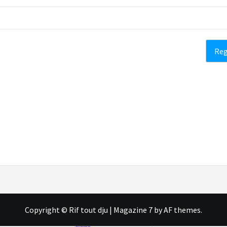
Copyright © Rif tout dju
|
Magazine 7
by AF themes.