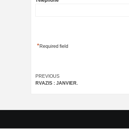
Téléphone
*
Required field
Post
PREVIOUS
RVAZIS : JANVIER.
navigation