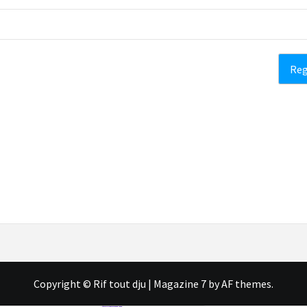
Copyright © Rif tout dju
|
Magazine 7
by AF themes.