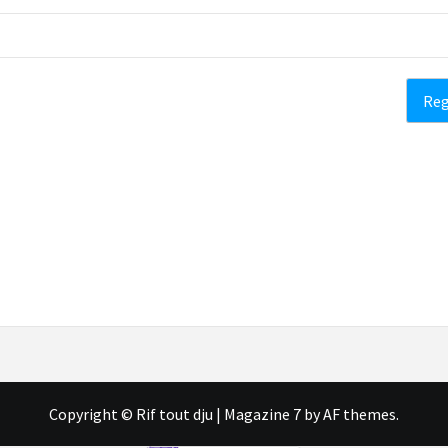
Copyright © Rif tout dju
|
Magazine 7
by AF themes.