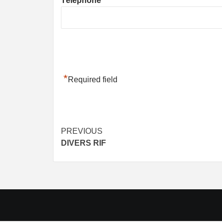
Téléphone
*
Required field
Post
PREVIOUS
DIVERS RIF
navigation