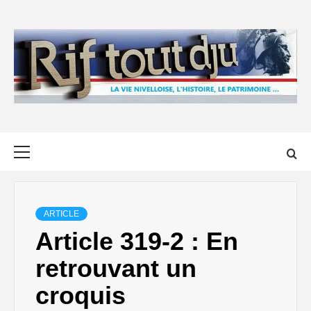
Skip
to
content
Primary
Menu
ARTICLE
Article 319-2 : En
retrouvant un
croquis