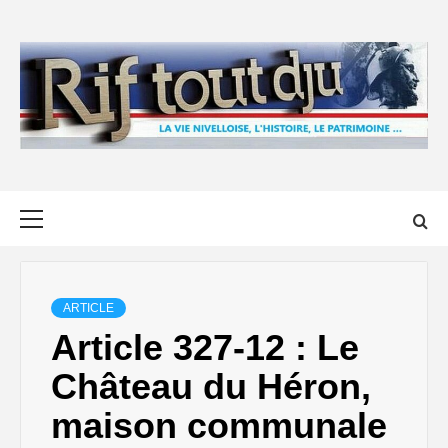
Skip
to
content
Primary
Menu
ARTICLE
Article 327-12 : Le
Château du Héron,
maison communale