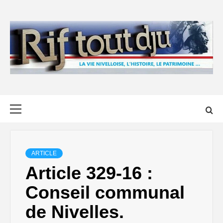
Skip
to
content
Primary
Menu
ARTICLE
Article 329-16 :
Conseil communal
de Nivelles.