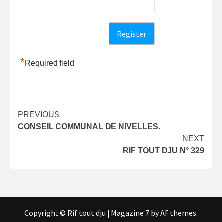
*
Required field
Post
PREVIOUS
CONSEIL COMMUNAL DE NIVELLES.
navigation
NEXT
RIF TOUT DJU N° 329
Copyright © Rif tout dju
|
Magazine 7
by AF themes.