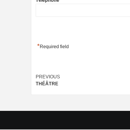
Téléphone
*
Required field
Post
PREVIOUS
THÉÂTRE
navigation