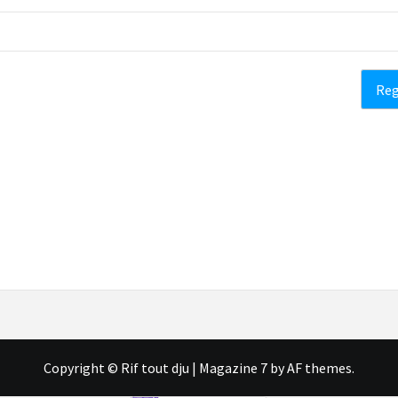
Copyright © Rif tout dju
|
Magazine 7
by AF themes.