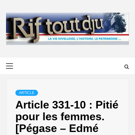
Skip
to
content
Primary
Menu
ARTICLE
Article 331-10 : Pitié
pour les femmes.
[Pégase – Edmé