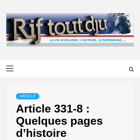
Skip
to
content
Primary
Menu
ARTICLE
Article 331-8 :
Quelques pages
d’histoire