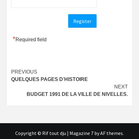
*
Required field
Post
PREVIOUS
QUELQUES PAGES D’HISTOIRE
navigation
NEXT
BUDGET 1991 DE LA VILLE DE NIVELLES.
Copyright © Rif tout dju
|
Magazine 7
by AF themes.