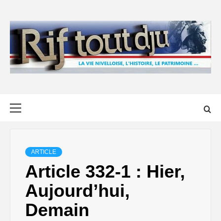
Skip
to
content
Primary
Menu
ARTICLE
Article 332-1 : Hier,
Aujourd’hui,
Demain