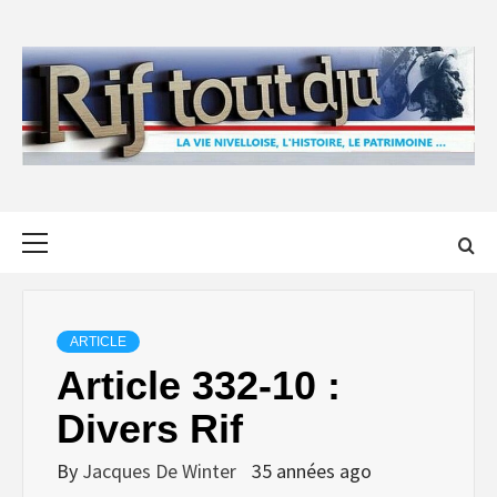
Skip
to
content
Primary
Menu
ARTICLE
Article 332-10 :
Divers Rif
By
Jacques De Winter
35 années ago