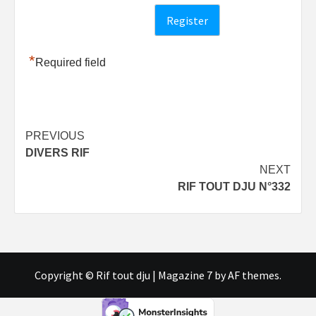
*
Required field
Post
PREVIOUS
DIVERS RIF
navigation
NEXT
RIF TOUT DJU N°332
Copyright © Rif tout dju
|
Magazine 7
by AF themes.