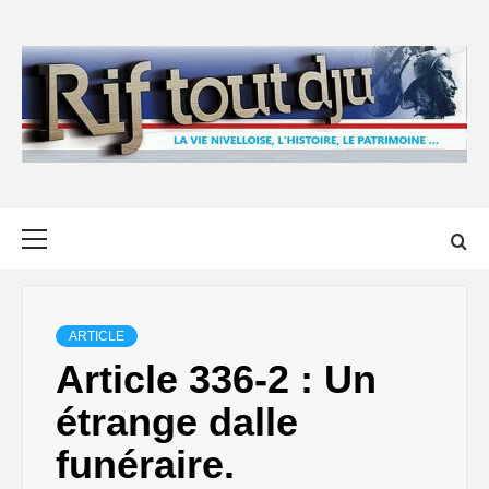
Skip
to
content
Primary
Menu
ARTICLE
Article 336-2 : Un
étrange dalle
funéraire.