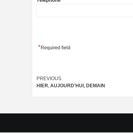
Téléphone
*
Required field
Post
PREVIOUS
HIER, AUJOURD’HUI, DEMAIN
navigation