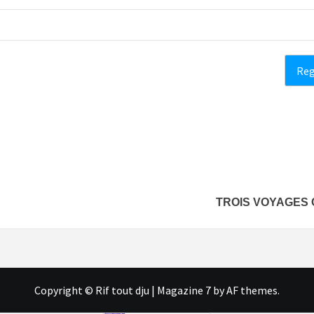
TROIS VOYAGES 
Copyright © Rif tout dju
|
Magazine 7
by AF themes.