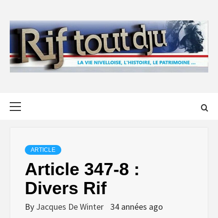
Skip
to
content
Primary
Menu
ARTICLE
Article 347-8 :
Divers Rif
By
Jacques De Winter
34 années ago