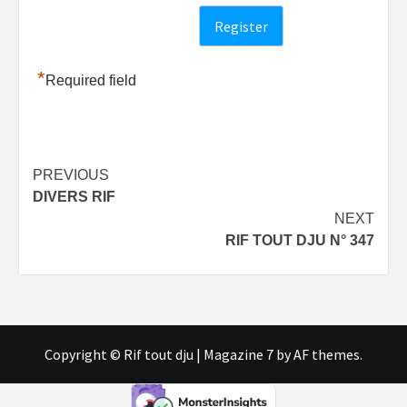
*
Required field
Post
PREVIOUS
DIVERS RIF
navigation
NEXT
RIF TOUT DJU N° 347
Copyright © Rif tout dju
|
Magazine 7
by AF themes.