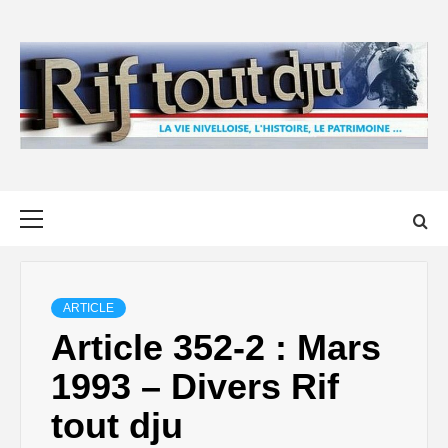
Skip
to
content
Primary
Menu
ARTICLE
Article 352-2 : Mars
1993 – Divers Rif
tout dju