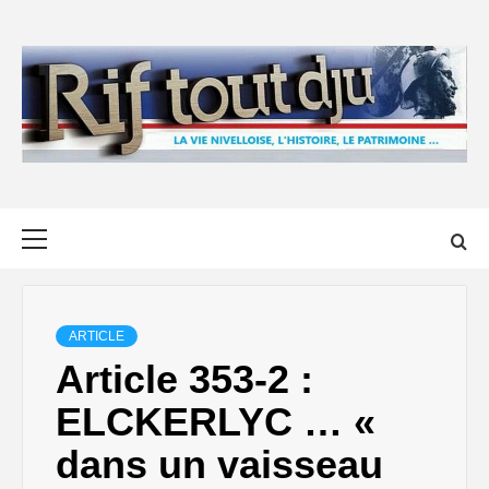
Skip
to
content
Primary
Menu
ARTICLE
Article 353-2 :
ELCKERLYC … «
dans un vaisseau