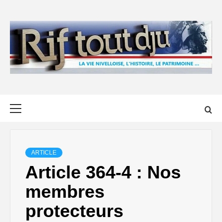
Skip
to
content
Primary
Menu
ARTICLE
Article 364-4 : Nos
membres
protecteurs