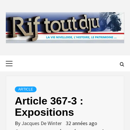
Skip
to
content
Primary
Menu
ARTICLE
Article 367-3 :
Expositions
By
Jacques De Winter
32 années ago