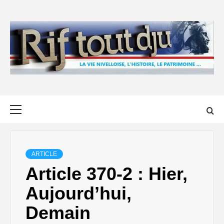
Skip
to
content
Primary
Menu
ARTICLE
Article 370-2 : Hier,
Aujourd’hui,
Demain