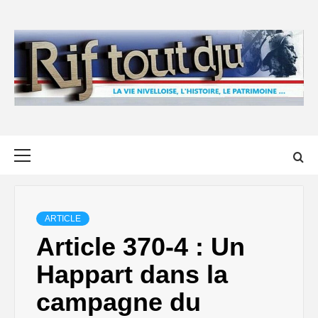
Skip
to
content
Primary
Menu
ARTICLE
Article 370-4 : Un
Happart dans la
campagne du