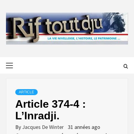
Skip
to
content
Primary
Menu
ARTICLE
Article 374-4 :
L’Inradji.
By
Jacques De Winter
31 années ago