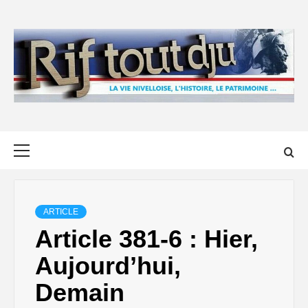
Skip
to
content
Primary
Menu
ARTICLE
Article 381-6 : Hier,
Aujourd’hui,
Demain