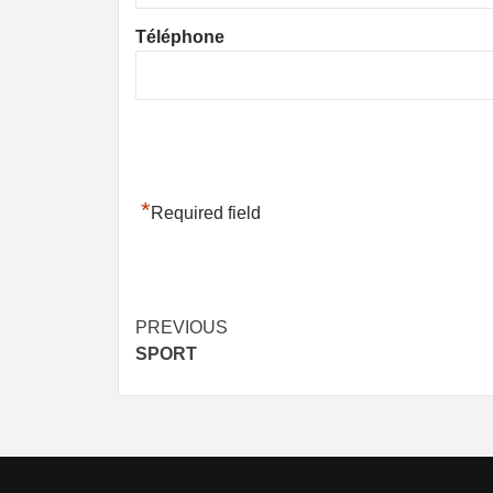
Téléphone
*
Required field
Post
PREVIOUS
SPORT
navigation