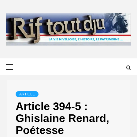
Skip
to
content
Primary
Menu
ARTICLE
Article 394-5 :
Ghislaine Renard,
Poétesse