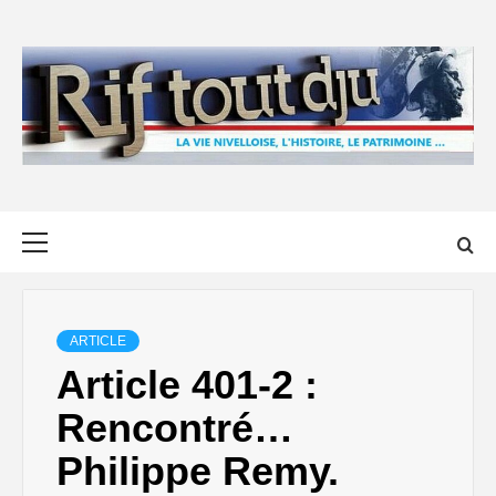
Skip
to
content
Primary
Menu
ARTICLE
Article 401-2 :
Rencontré…
Philippe Remy.