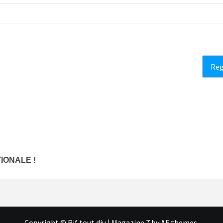
TIONALE !
Copyright © Rif tout dju
|
Magazine 7
by AF themes.