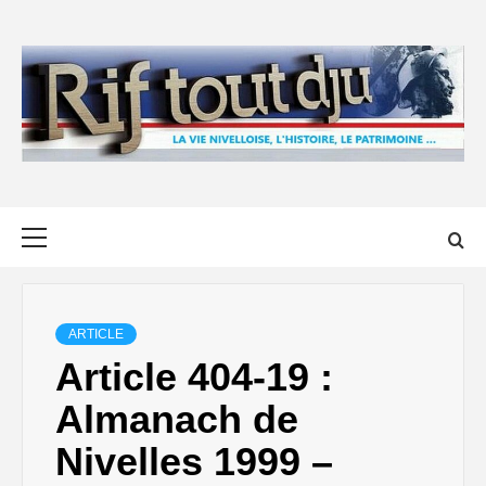
Skip
to
content
Primary
Menu
ARTICLE
Article 404-19 :
Almanach de
Nivelles 1999 –