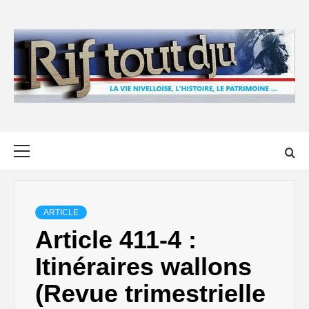
Skip
to
content
Primary
Menu
ARTICLE
Article 411-4 :
Itinéraires wallons
(Revue trimestrielle