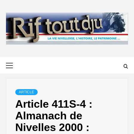
Skip
to
content
Primary
Menu
ARTICLE
Article 411S-4 :
Almanach de
Nivelles 2000 :