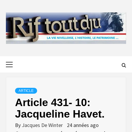
Skip
to
content
Primary
Menu
ARTICLE
Article 431- 10:
Jacqueline Havet.
By
Jacques De Winter
24 années ago