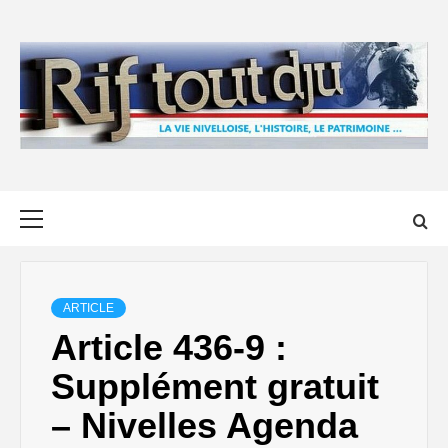
Skip
to
content
Primary
Menu
ARTICLE
Article 436-9 :
Supplément gratuit
– Nivelles Agenda