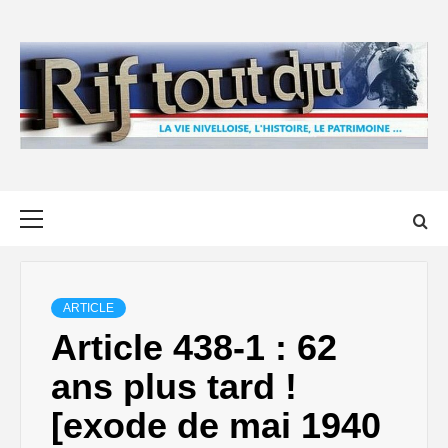
Skip
to
content
Primary
Menu
ARTICLE
Article 438-1 : 62
ans plus tard !
[exode de mai 1940