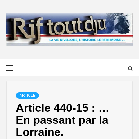
Skip
to
content
Primary
Menu
ARTICLE
Article 440-15 : …
En passant par la
Lorraine.