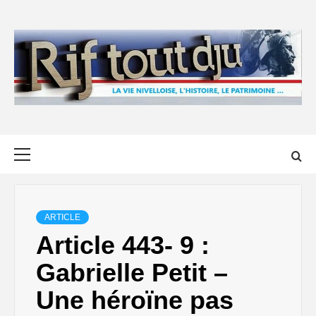
Skip
to
content
Primary
Menu
ARTICLE
Article 443- 9 :
Gabrielle Petit –
Une héroïne pas