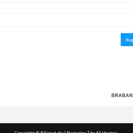
BRABANT
Copyright © Rif tout dju
|
Magazine 7
by AF themes.