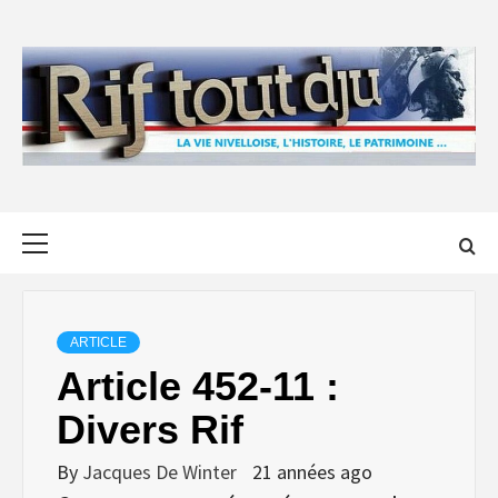
Skip
to
content
Primary
Menu
ARTICLE
Article 452-11 :
Divers Rif
By
Jacques De Winter
21 années ago