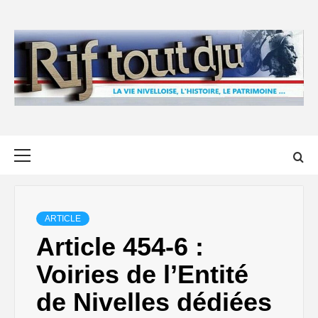
Skip
to
content
Primary
Menu
ARTICLE
Article 454-6 :
Voiries de l’Entité
de Nivelles dédiées