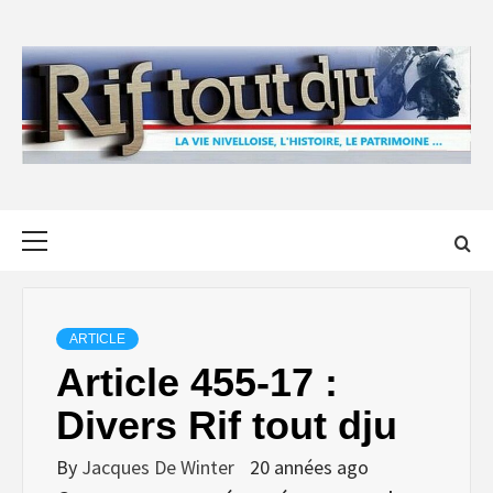
Skip
to
content
Primary
Menu
ARTICLE
Article 455-17 :
Divers Rif tout dju
By
Jacques De Winter
20 années ago