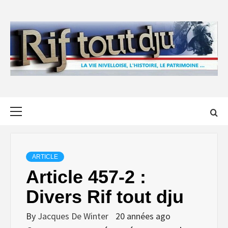
Skip
to
content
Primary
Menu
ARTICLE
Article 457-2 :
Divers Rif tout dju
By
Jacques De Winter
20 années ago