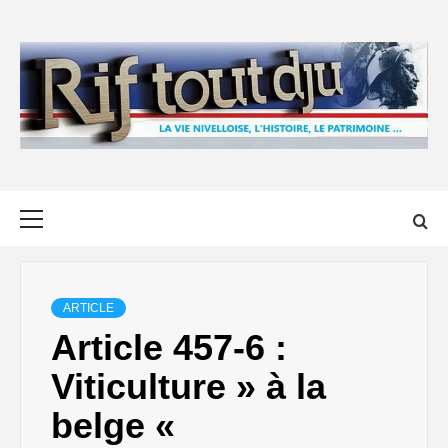
Skip
to
content
Primary
Menu
ARTICLE
Article 457-6 :
Viticulture » à la
belge «