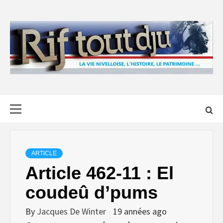
Skip
to
content
Primary
Menu
ARTICLE
Article 462-11 : El
coudeû d’pums
By
Jacques De Winter
19 années ago